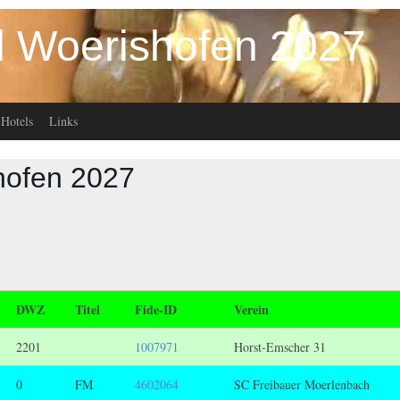
l Woerishofen 2027
Hotels
Links
hofen 2027
DWZ
Titel
Fide-ID
Verein
2201
1007971
Horst-Emscher 31
0
FM
4602064
SC Freibauer Moerlenbach