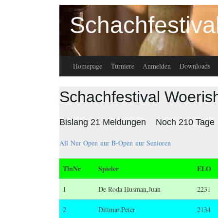
Schachfestiva
Homepage
Turniere
Anmelden
Downloads
Schachfestival Woeris
Bislang 21 Meldungen Noch 210 Tage
All
Nur Open
nur B-Open
nur Senioren
TlnNr
Spieler
ELO
1
De Roda Husman,Juan
2231
2
Dittmar,Peter
2134