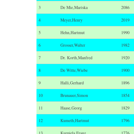
3
De Mie,Mariska
2086
4
Meyer,Henry
2019
5
Hehn,Hartmut
1990
6
Grosser,Walter
1982
7
Dr. Korth,Manfred
1920
8
De Witte,Wiebe
1900
9
Halli,Gerhard
1896
10
Brunauer,Simon
1854
11
Haase,Georg
1829
12
Kumeth,Hartmut
1796
13
Kurpiela,Franz
1776