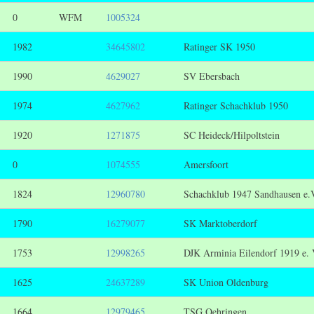
0
WFM
1005324
1982
34645802
Ratinger SK 1950
1990
4629027
SV Ebersbach
1974
4627962
Ratinger Schachklub 1950
1920
1271875
SC Heideck/Hilpoltstein
0
1074555
Amersfoort
1824
12960780
Schachklub 1947 Sandhausen e.
1790
16279077
SK Marktoberdorf
1753
12998265
DJK Arminia Eilendorf 1919 e. 
1625
24637289
SK Union Oldenburg
1664
12979465
TSG Oehringen