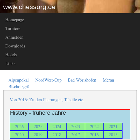
www.chessorg.de
Homepage
Turniere
Anmelden
Downloads
Hotels
Links
Alpenpokal
NordWest-Cup
Bad Wörishofen
Meran
Bischofsgrün
Von 2016: Zu den Paarungen, Tabelle etc.
History - frühere Jahre
2026
2025
2024
2023
2022
2021
2020
2019
2018
2017
2016
2015