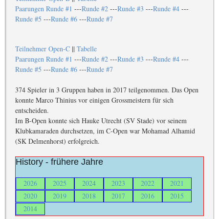
Paarungen Runde #1
---
Runde #2
---
Runde #3
---
Runde #4
---
Runde #5
---
Runde #6
---
Runde #7
Teilnehmer Open-C
||
Tabelle
Paarungen Runde #1
---
Runde #2
---
Runde #3
---
Runde #4
---
Runde #5
---
Runde #6
---
Runde #7
374 Spieler in 3 Gruppen haben in 2017 teilgenommen. Das Open
konnte Marco Thinius vor einigen Grossmeistern für sich
entscheiden.
Im B-Open konnte sich Hauke Utrecht (SV Stade) vor seinem
Klubkamaraden durchsetzen, im C-Open war Mohamad Alhamid
(SK Delmenhorst) erfolgreich.
History - frühere Jahre
2026
2025
2024
2023
2022
2021
2020
2019
2018
2017
2016
2015
2014