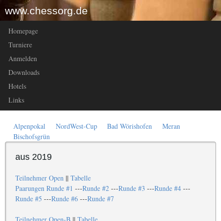
www.chessorg.de
Homepage
Turniere
Anmelden
Downloads
Hotels
Links
Alpenpokal
NordWest-Cup
Bad Wörishofen
Meran
Bischofsgrün
aus 2019
Teilnehmer Open
||
Tabelle
Paarungen Runde #1
---
Runde #2
---
Runde #3
---
Runde #4
---
Runde #5
---
Runde #6
---
Runde #7
Teilnehmer Open-B
||
Tabelle