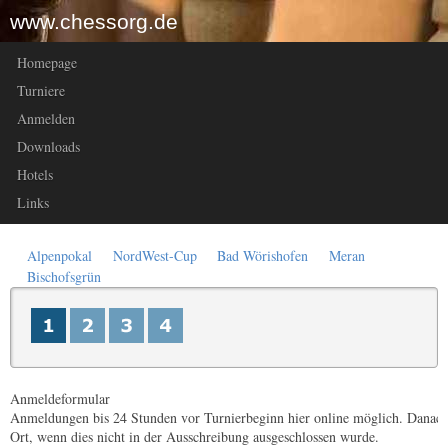
www.chessorg.de
Homepage
Turniere
Anmelden
Downloads
Hotels
Links
Alpenpokal
NordWest-Cup
Bad Wörishofen
Meran
Bischofsgrün
Anmeldeformular
Anmeldungen bis 24 Stunden vor Turnierbeginn hier online möglich. Danach 
Ort, wenn dies nicht in der Ausschreibung ausgeschlossen wurde.