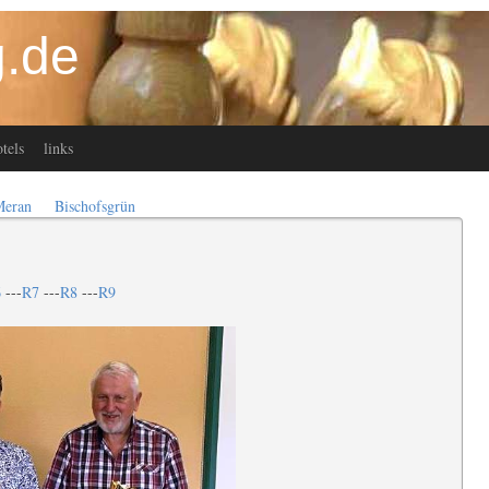
.de
tels
links
Meran
Bischofsgrün
6
---
R7
---
R8
---
R9