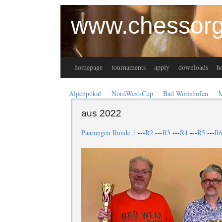
www.chessorg
homepage
tournaments
apply
downloads
ho
Alpenpokal
NordWest-Cup
Bad Wörishofen
aus 2022
Paarungen Runde 1
---
R2
---
R3
---
R4
---
R5
---
R